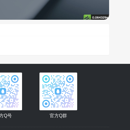
方Q号
官方Q群