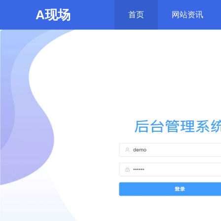
A现场
首页
网站资讯